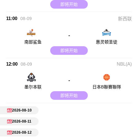
即将开始
11:00
08-09
新西联
-
南部鲨鱼
惠灵顿圣徒
即将开始
12:00
NBL(A)
08-09
-
墨尔本联
日本B聯賽聯隊
即将开始
2026-08-10
2026-08-11
2026-08-12