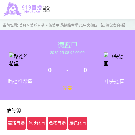
当前位置:
首页
>
篮球直播
>
德篮甲 路德维希堡VS中央德国 【高清免费直播】
德篮甲
2025-05-08 02:00:00
0
-
0
路德维希堡
中央德国
完赛
信号源
高清直播
咪咕体育
免费直播
腾讯体育