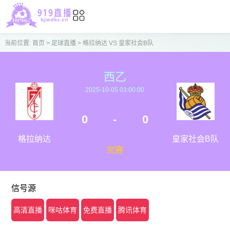
当前位置:
首页
>
足球直播
>
格拉纳达 VS 皇家社会B队
西乙
2025-10-05 03:00:00
0
-
0
格拉纳达
皇家社会B队
完赛
信号源
高清直播
咪咕体育
免费直播
腾讯体育