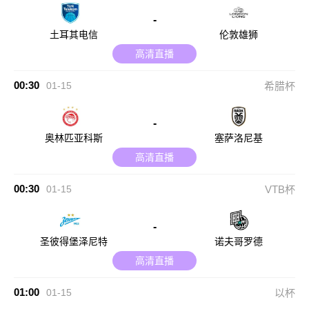
-
土耳其电信
伦敦雄狮
高清直播
00:30
01-15
希腊杯
-
奥林匹亚科斯
塞萨洛尼基
高清直播
00:30
01-15
VTB杯
-
圣彼得堡泽尼特
诺夫哥罗德
高清直播
01:00
01-15
以杯