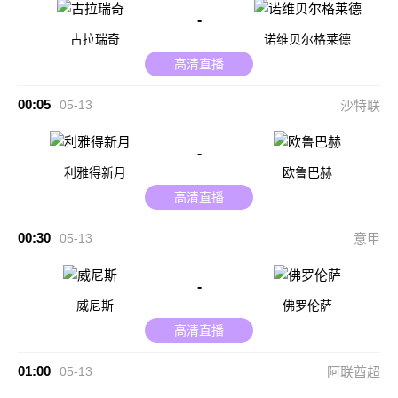
-
古拉瑞奇
诺维贝尔格莱德
高清直播
00:05
05-13
沙特联
-
利雅得新月
欧鲁巴赫
高清直播
00:30
05-13
意甲
-
威尼斯
佛罗伦萨
高清直播
01:00
05-13
阿联酋超