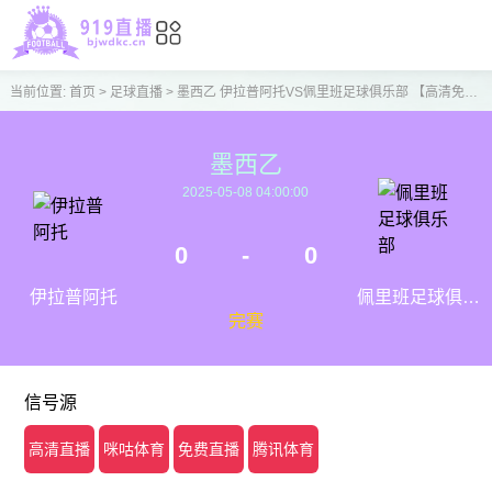
当前位置:
首页
>
足球直播
>
墨西乙 伊拉普阿托VS佩里班足球俱乐部 【高清免费直播】
墨西乙
2025-05-08 04:00:00
0
-
0
伊拉普阿托
佩里班足球俱乐
完赛
部
信号源
高清直播
咪咕体育
免费直播
腾讯体育