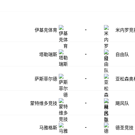
-
伊基克体育
米内罗竞
-
塔勒瑞斯
自由队
-
萨斯菲尔德
亚松森奥
-
蒙特维多竞技
飓风队
-
马雅格斯
德圣竞技