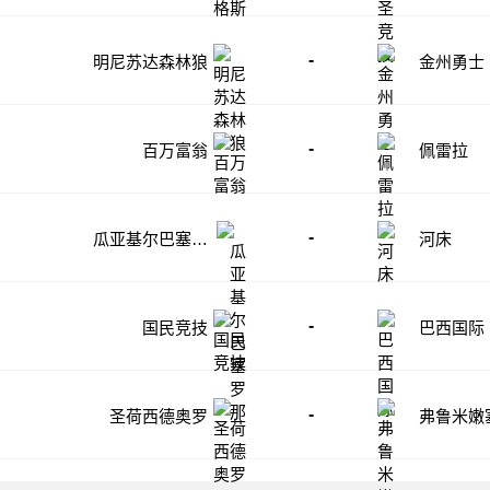
-
明尼苏达森林狼
金州勇士
-
百万富翁
佩雷拉
-
瓜亚基尔巴塞罗
河床
那
-
国民竞技
巴西国际
-
圣荷西德奥罗
弗鲁米嫩