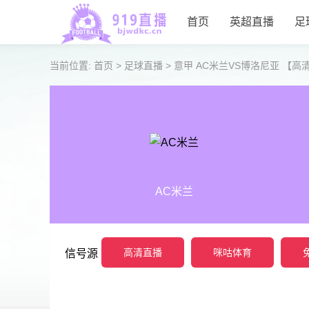
首页
英超直播
足
当前位置:
首页
>
足球直播
>
意甲 AC米兰VS博洛尼亚 【高
AC米兰
高清直播
咪咕体育
信号源